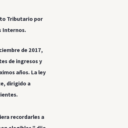
to Tributario por
 Internos.
iciembre de 2017,
tes de ingresos y
óximos años. La ley
, dirigido a
ientes.
era recordarles a
on elegibles,” dijo