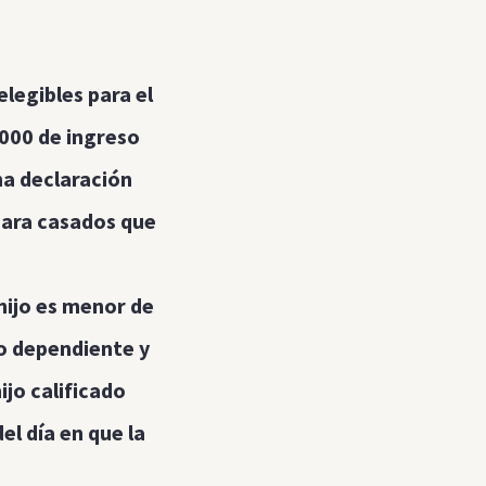
elegibles para el
,000 de ingreso
na declaración
para casados que
 hijo es menor de
mo dependiente y
ijo calificado
l día en que la