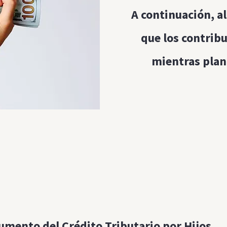
A continuación, a
que los contrib
mientras plan
The Noun Project
Icon Template
http://thenounproject.com
Reminders
100px
.SVG
Strokes
Size
Ungroup
Save as
Try to keep strokes at 4px
Cannot be wider or taller than
If your design has more than one
Save as .SVG and make sure
shape, make sure to ungroup
“Use Artboards” is checked
100px (artboard size)
Minimum stroke weight is 2px
Scale your icon to fill as much of
For thicker strokes use even
umento del Crédito Tributario por Hijos
the artboard as possible
numbers: 6px, 8px etc.
Remember to expand strokes
before saving as an SVG