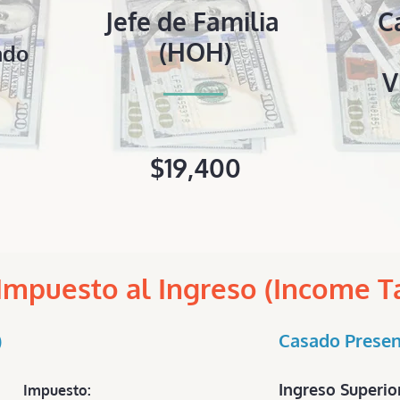
Jefe de Familia
C
(HOH)
ado
V
$19,400
Impuesto al Ingreso (Income Ta
)
Casado Presen
Ingreso Superio
puesto: