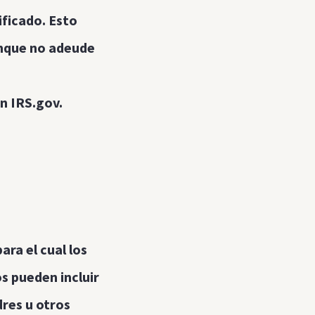
ificado. Esto
unque no adeude
n IRS.gov.
ra el cual los
s pueden incluir
dres u otros