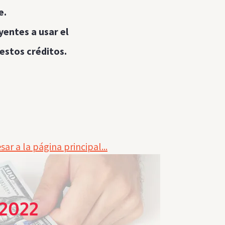
e.
yentes a usar el
 estos créditos.
r a la página principal...
 2022