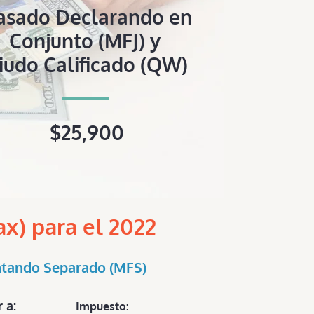
asado Declarando en
Conjunto (MFJ) y
iudo Calificado (QW)
$25,900
x) para el 2022
tando Separado (MFS)
r a:
Impuesto: