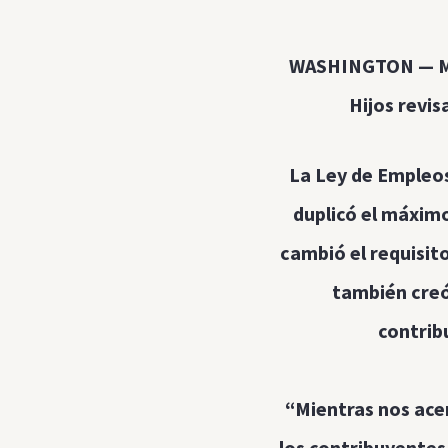
WASHINGTON — Más 
Hijos revi
La Ley de Empleos
duplicó el máximo
cambió el requisito
también creó
contrib
“Mientras nos ace
los contribuyentes 