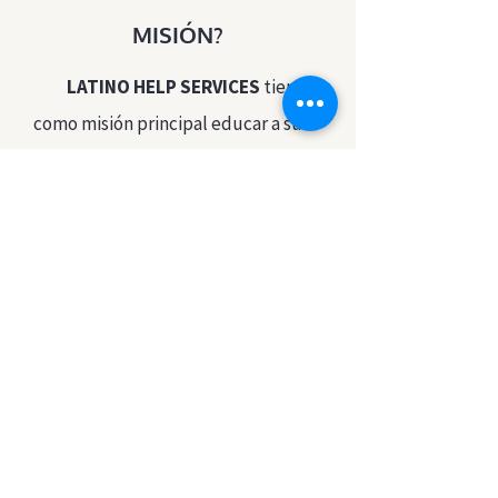
MISIÓN?
LATINO HELP SERVICES
tiene
como misión principal educar a su
comunidad acerca de sus
derechos.
Creemos firmemente que
todo ser humano en los Estados
Unidos puede tener una mejor
calidad de vida si conoce sus
derechos y aprende a hacer que
esos derechos se respeten.
Así de esa manera poder
cumplir con nuestro propósito de
mantener familias unidas y con la