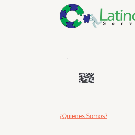
¿Quienes Somos?